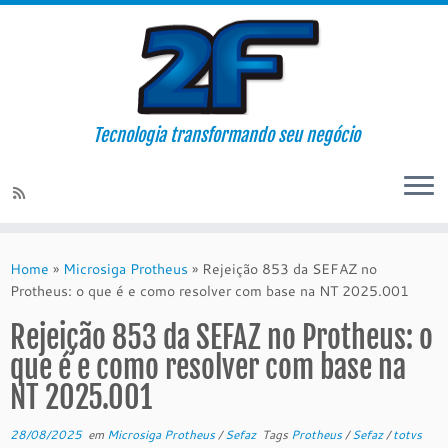
Tecnologia transformando seu negócio
Skip
to
Home
»
Microsiga Protheus
»
Rejeição 853 da SEFAZ no
content
Protheus: o que é e como resolver com base na NT 2025.001
Rejeição 853 da SEFAZ no Protheus: o
que é e como resolver com base na
NT 2025.001
28/08/2025
em
Microsiga Protheus
/
Sefaz
Tags
Protheus
/
Sefaz
/
totvs