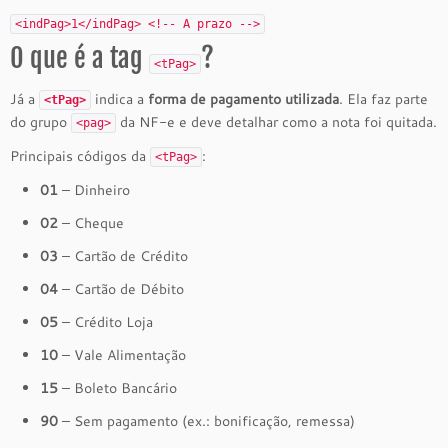
<
indPag
>1
</
indPag
>
<!-- A prazo -->
O que é a tag
?
<tPag>
Já a
indica a
forma de pagamento utilizada
. Ela faz parte
<tPag>
do grupo
da NF-e e deve detalhar como a nota foi quitada.
<pag>
Principais códigos da
:
<tPag>
01
– Dinheiro
02
– Cheque
03
– Cartão de Crédito
04
– Cartão de Débito
05
– Crédito Loja
10
– Vale Alimentação
15
– Boleto Bancário
90
– Sem pagamento (ex.: bonificação, remessa)