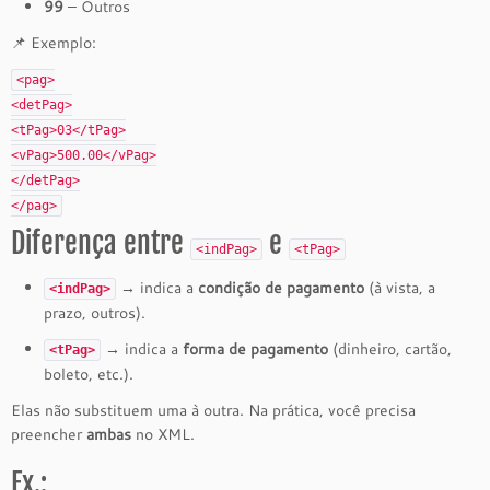
99
– Outros
📌 Exemplo:
<
pag
>
<
detPag
>
<
tPag
>03
</
tPag
>
<
vPag
>500.00
</
vPag
>
</
detPag
>
</
pag
>
Diferença entre
e
<indPag>
<tPag>
→ indica a
condição de pagamento
(à vista, a
<indPag>
prazo, outros).
→ indica a
forma de pagamento
(dinheiro, cartão,
<tPag>
boleto, etc.).
Elas não substituem uma à outra. Na prática, você precisa
preencher
ambas
no XML.
Ex.: