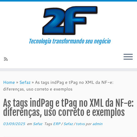
Tecnologia transformando seu negócio
Skip
to
Home
»
Sefaz
»
As tags indPag e tPag no XML da NF-e:
content
diferenças, uso correto e exemplos
As tags indPag e tPag no XML da NF-e:
diferenças, uso correto e exemplos
03/09/2025
em
Sefaz
Tags
ERP
/
Sefaz
/
totvs
por
admin