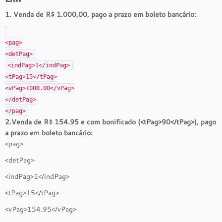
1. Venda de R$ 1.000,00, pago a prazo em boleto bancário:
<
pag
>
<
detPag
>
<
indPag
>1
</
indPag
>
<
tPag
>15
</
tPag
>
<
vPag
>1000.00
</
vPag
>
</
detPag
>
</
pag
>
2.Venda de R$ 154.95 e com bonificado (<tPag>90</tPag>), pago
a prazo em boleto bancário:
<pag>
<detPag>
<indPag>1</indPag>
<tPag>15</tPag>
<vPag>154.95</vPag>