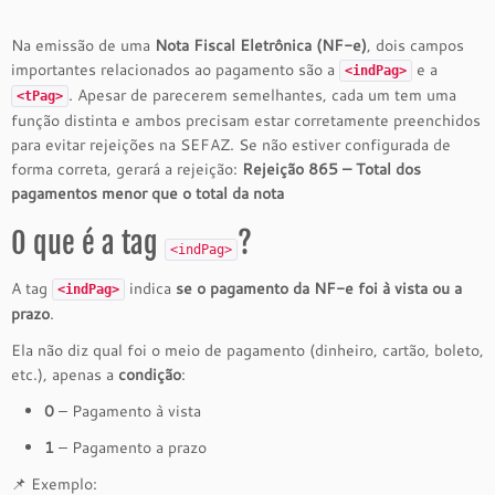
Na emissão de uma
Nota Fiscal Eletrônica (NF-e)
, dois campos
importantes relacionados ao pagamento são a
e a
<indPag>
. Apesar de parecerem semelhantes, cada um tem uma
<tPag>
função distinta e ambos precisam estar corretamente preenchidos
para evitar rejeições na SEFAZ. Se não estiver configurada de
forma correta, gerará a rejeição:
Rejeição 865 – Total dos
pagamentos menor que o total da nota
O que é a tag
?
<indPag>
A tag
indica
se o pagamento da NF-e foi à vista ou a
<indPag>
prazo
.
Ela não diz qual foi o meio de pagamento (dinheiro, cartão, boleto,
etc.), apenas a
condição
:
0
– Pagamento à vista
1
– Pagamento a prazo
📌 Exemplo: