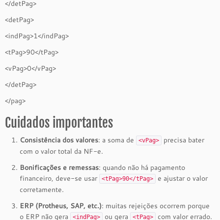
</detPag>
<detPag>
<indPag>1</indPag>
<tPag>90</tPag>
<vPag>0</vPag>
</detPag>
</pag>
Cuidados importantes
Consistência dos valores
: a soma de
precisa bater
<vPag>
com o valor total da NF-e.
Bonificações e remessas
: quando não há pagamento
financeiro, deve-se usar
e ajustar o valor
<tPag>90</tPag>
corretamente.
ERP (Protheus, SAP, etc.)
: muitas rejeições ocorrem porque
o ERP não gera
ou gera
com valor errado.
<indPag>
<tPag>