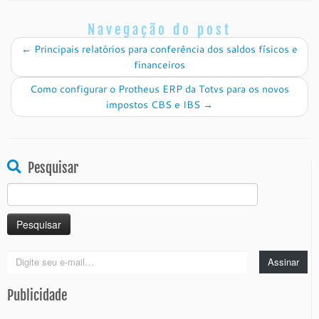
Navegação do post
←
Principais relatórios para conferência dos saldos físicos e
financeiros
Como configurar o Protheus ERP da Totvs para os novos
impostos CBS e IBS
→
Pesquisar
Pesquisar
por:
Digite
Assinar
seu
e-
Publicidade
mail…