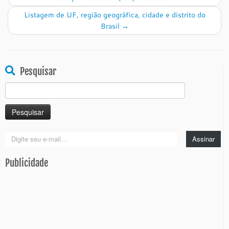
Listagem de UF, região geográfica, cidade e distrito do
Brasil
→
Pesquisar
Pesquisar
por:
Digite
Assinar
seu
e-
Publicidade
mail…