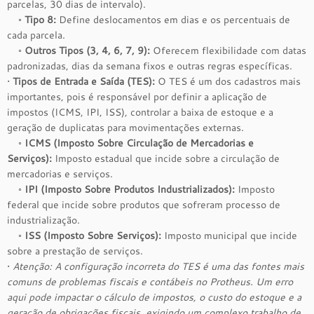
parcelas, 30 dias de intervalo).
◦
Tipo 8:
Define deslocamentos em dias e os percentuais de
cada parcela.
◦
Outros Tipos (3, 4, 6, 7, 9):
Oferecem flexibilidade com datas
padronizadas, dias da semana fixos e outras regras específicas.
•
Tipos de Entrada e Saída (TES):
O TES é um dos cadastros mais
importantes, pois é responsável por definir a aplicação de
impostos (ICMS, IPI, ISS), controlar a baixa de estoque e a
geração de duplicatas para movimentações externas.
◦
ICMS (Imposto Sobre Circulação de Mercadorias e
Serviços):
Imposto estadual que incide sobre a circulação de
mercadorias e serviços.
◦
IPI (Imposto Sobre Produtos Industrializados):
Imposto
federal que incide sobre produtos que sofreram processo de
industrialização.
◦
ISS (Imposto Sobre Serviços):
Imposto municipal que incide
sobre a prestação de serviços.
•
Atenção: A configuração incorreta do TES é uma das fontes mais
comuns de problemas fiscais e contábeis no Protheus. Um erro
aqui pode impactar o cálculo de impostos, o custo do estoque e a
geração de obrigações fiscais, exigindo um complexo trabalho de