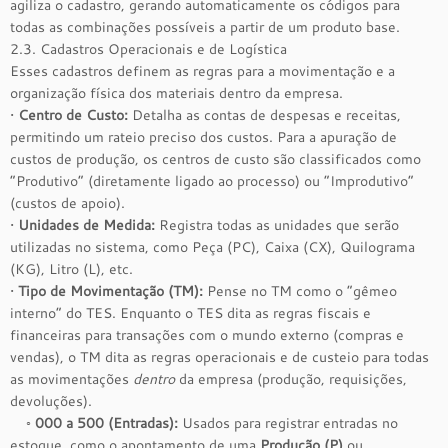
agiliza o cadastro, gerando automaticamente os códigos para
todas as combinações possíveis a partir de um produto base.
2.3. Cadastros Operacionais e de Logística
Esses cadastros definem as regras para a movimentação e a
organização física dos materiais dentro da empresa.
•
Centro de Custo:
Detalha as contas de despesas e receitas,
permitindo um rateio preciso dos custos. Para a apuração de
custos de produção, os centros de custo são classificados como
“Produtivo” (diretamente ligado ao processo) ou “Improdutivo”
(custos de apoio).
•
Unidades de Medida:
Registra todas as unidades que serão
utilizadas no sistema, como Peça (PC), Caixa (CX), Quilograma
(KG), Litro (L), etc.
•
Tipo de Movimentação (TM):
Pense no TM como o “gêmeo
interno” do TES. Enquanto o TES dita as regras fiscais e
financeiras para transações com o mundo externo (compras e
vendas), o TM dita as regras operacionais e de custeio para todas
as movimentações
dentro
da empresa (produção, requisições,
devoluções).
◦
000 a 500 (Entradas):
Usados para registrar entradas no
estoque, como o apontamento de uma
Produção (P)
ou