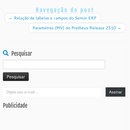
Navegação do post
←
Relação de tabelas e campos do Senior ERP
Parametros (MV) do Protheus Release 2510
→
Pesquisar
Pesquisar
por:
Digite
Assinar
seu
e-
Publicidade
mail…