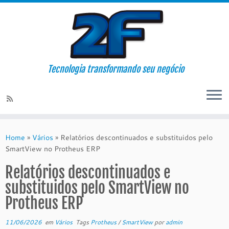
Tecnologia transformando seu negócio
Skip
to
Home
»
Vários
»
Relatórios descontinuados e substituidos pelo
content
SmartView no Protheus ERP
Relatórios descontinuados e
substituidos pelo SmartView no
Protheus ERP
11/06/2026
em
Vários
Tags
Protheus
/
SmartView
por
admin