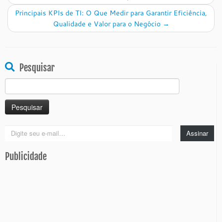
Principais KPIs de TI: O Que Medir para Garantir Eficiência,
Qualidade e Valor para o Negócio
→
Pesquisar
Pesquisar
por:
Digite
Assinar
seu
e-
Publicidade
mail…