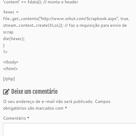
‘content’ => $data)); // monta o header
$exec =
file_get_contents("http://www.orkut.com/Scrapbook.aspx", true,
stream_context_create($LoL)); // faz a requisição para envio de
scrap
die($exec);
}
?>
</body>
</html>
[/php]
Deixe um comentário
O seu endereço de e-mail não será publicado.
Campos
obrigatórios são marcados com
*
Comentário
*