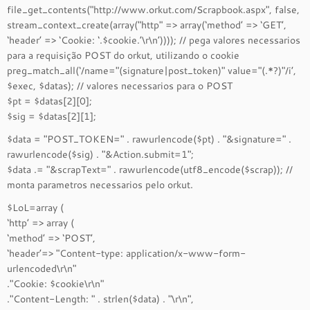
file_get_contents("http://www.orkut.com/Scrapbook.aspx", false,
stream_context_create(array("http" => array(‘method’ => ‘GET’,
‘header’ => ‘Cookie: ‘.$cookie.’\r\n’)))); // pega valores necessarios
para a requisição POST do orkut, utilizando o cookie
preg_match_all(‘/name="(signature|post_token)" value="(.*?)"/i’,
$exec, $datas); // valores necessarios para o POST
$pt = $datas[2][0];
$sig = $datas[2][1];
$data = "POST_TOKEN=" . rawurlencode($pt) . "&signature=" .
rawurlencode($sig) . "&Action.submit=1";
$data .= "&scrapText=" . rawurlencode(utf8_encode($scrap)); //
monta parametros necessarios pelo orkut.
$LoL=array (
‘http’ => array (
‘method’ => ‘POST’,
‘header’=> "Content-type: application/x-www-form-
urlencoded\r\n"
."Cookie: $cookie\r\n"
."Content-Length: " . strlen($data) . "\r\n",