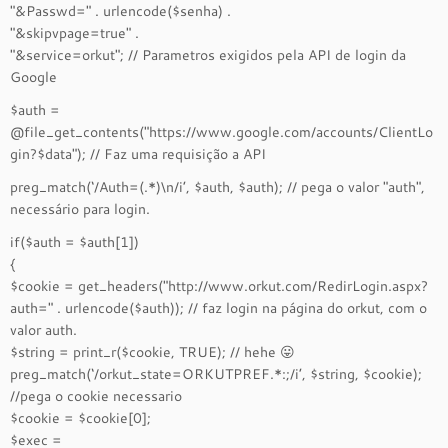
"&Passwd=" . urlencode($senha) .
"&skipvpage=true" .
"&service=orkut"; // Parametros exigidos pela API de login da
Google
$auth =
@file_get_contents("https://www.google.com/accounts/ClientLo
gin?$data"); // Faz uma requisição a API
preg_match(‘/Auth=(.*)\n/i’, $auth, $auth); // pega o valor "auth",
necessário para login.
if($auth = $auth[1])
{
$cookie = get_headers("http://www.orkut.com/RedirLogin.aspx?
auth=" . urlencode($auth)); // faz login na página do orkut, com o
valor auth.
$string = print_r($cookie, TRUE); // hehe 😛
preg_match(‘/orkut_state=ORKUTPREF.*:;/i’, $string, $cookie);
//pega o cookie necessario
$cookie = $cookie[0];
$exec =