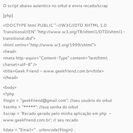
O script abaixo autentica no orkut e envia recado/scrap
[php]
<!DOCTYPE html PUBLIC "-//W3C//DTD XHTML 1.0
Transitional//EN" "http://www.w3.org/TR/xhtml1/DTD/xhtml1-
transitional.dtd">
<html xmlns="http://www.w3.org/1999/xhtml">
<head>
<meta http-equiv="Content-Type" content="text/html;
charset=utf-8" />
<title>Geek Friend – www.geekfriend.com.br</title>
</head>
<body>
<?php
$login = "
geekfriend@gmail.com
"; //seu usuário do orkut
$senha = "*****"; //sua senha do orkut
$scrap = ‘Recado gerado pelo minha aplicação em php –
www.geekfriend.com.br’; // seu recado
$data = "Email=" . urlencode($login) .