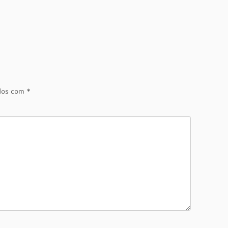
ados com
*