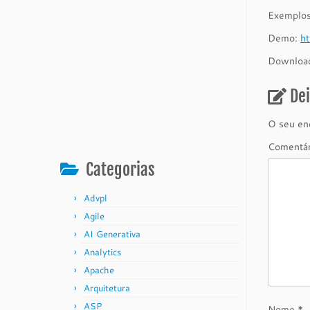
Exemplo
Demo:
h
Downloa
De
O seu end
Comentá
Categorias
Advpl
Agile
AI Generativa
Analytics
Apache
Arquitetura
ASP
Nome
*