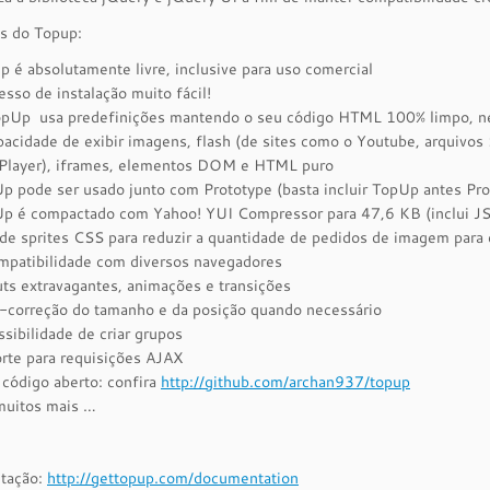
s do Topup:
p é absolutamente livre, inclusive para uso comercial
esso de instalação muito fácil!
pUp usa predefinições mantendo o seu código HTML 100% limpo, ne
pacidade de exibir imagens, flash (de sites como o Youtube, arquiv
Player), iframes, elementos DOM e HTML puro
p pode ser usado junto com Prototype (basta incluir TopUp antes Pro
p é compactado com Yahoo! YUI Compressor para 47,6 KB (inclui J
de sprites CSS para reduzir a quantidade de pedidos de imagem para 
mpatibilidade com diversos navegadores
uts extravagantes, animações e transições
-correção do tamanho e da posição quando necessário
ssibilidade de criar grupos
rte para requisições AJAX
 código aberto: confira
http://github.com/archan937/topup
muitos mais …
tação:
http://gettopup.com/documentation