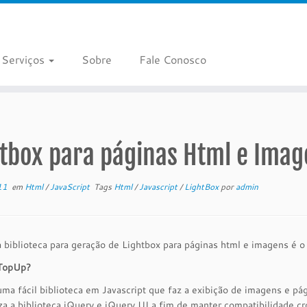
Serviços
Sobre
Fale Conosco
htbox para páginas Html e Imag
11
em
Html
/
JavaScript
Tags
Html
/
Javascript
/
LightBox
por
admin
biblioteca para geração de Lightbox para páginas html e imagens é 
TopUp?
uma fácil biblioteca em Javascript que faz a exibição de imagens e
iza a biblioteca jQuery e jQuery UI a fim de manter compatibilidade 