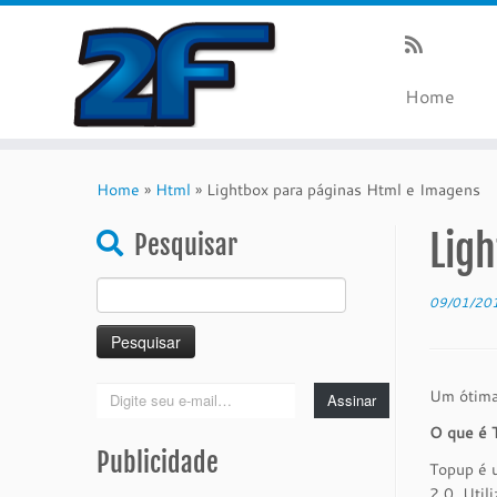
Home
Skip
to
Home
»
Html
»
Lightbox para páginas Html e Imagens
content
Lig
Pesquisar
Pesquisar
09/01/20
por:
Digite
Um ótima 
Assinar
seu
O que é 
e-
Publicidade
mail…
Topup é 
2.0. Util