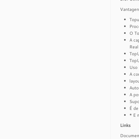
Vantagen
Topu
Proc
O To
A ca
Real
TopU
TopU
Uso 
A co
layo
Auto
A po
Supo
É de
* E 
Links
Documen