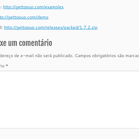
s:
http://gettopup.com/examples
ttp://gettopup.com/demo
d:
http://gettopup.com/releases/packed/1.7.2.zip
ixe um comentário
ereço de e-mail não será publicado.
Campos obrigatórios são marc
rio
*