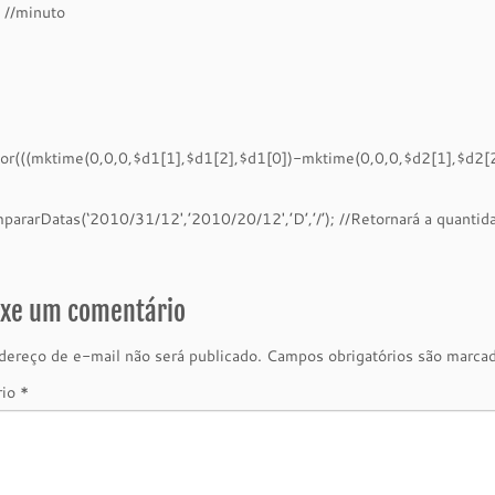
: //minuto
oor(((mktime(0,0,0,$d1[1],$d1[2],$d1[0])-mktime(0,0,0,$d2[1],$d2[2
ararDatas(‘2010/31/12′,’2010/20/12′,’D’,’/’); //Retornará a quantid
ixe um comentário
ereço de e-mail não será publicado.
Campos obrigatórios são marc
rio
*