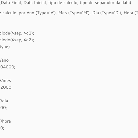
(Data Final, Data Inicial, tipo de calculo, tipo de separador da data)
e calculo: por Ano (Type=’A’), Mes (Type=’M’), Dia (Type=’D’), Hora 
plode($sep, $d1);
plode($sep, $d2);
type)
//ano
104000;
 //mes
92000;
//dia
400;
//hora
0;