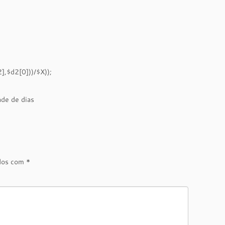
],$d2[0]))/$X));
ade de dias
ados com
*