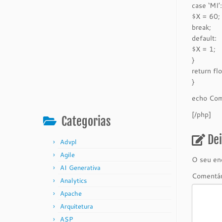
case ‘MI’
$X = 60;
break;
default:
$X = 1;
}
return fl
}
echo Comp
[/php]
Categorias
De
Advpl
Agile
O seu end
AI Generativa
Comentá
Analytics
Apache
Arquitetura
ASP