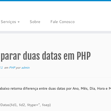
Serviços
Sobre
Fale Conosco
parar duas datas em PHP
11
em
PHP
por
admin
abaixo retorna diferença entre duas datas por Ano, Mês, Dia, Hora e 
Datas($d1, $d2, $type=”, $sep)