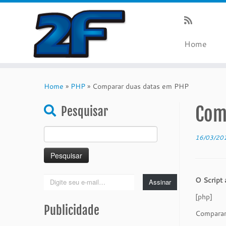
Home
Skip
to
Home
»
PHP
»
Comparar duas datas em PHP
content
Com
Pesquisar
Pesquisar
16/03/20
por:
Digite
O Script 
Assinar
seu
[php]
e-
Publicidade
mail…
Comparar