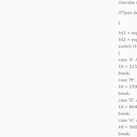
//recebe 
//Tipos d
{
$d1 = ex
$d2 = ex
switch ($
{
case ‘A’: 
$X = 31
break;
case ‘M’:
$X = 25
break;
case ‘D’: 
$X = 86
break;
case ‘H’: 
$X = 360
break;