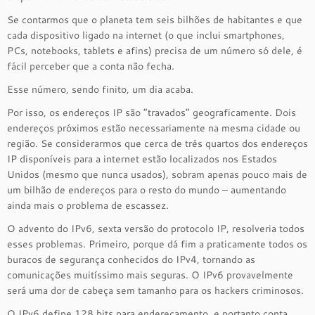
Se contarmos que o planeta tem seis bilhões de habitantes e que
cada dispositivo ligado na internet (o que inclui smartphones,
PCs, notebooks, tablets e afins) precisa de um número só dele, é
fácil perceber que a conta não fecha.
Esse número, sendo finito, um dia acaba.
Por isso, os endereços IP são “travados” geograficamente. Dois
endereços próximos estão necessariamente na mesma cidade ou
região. Se considerarmos que cerca de três quartos dos endereços
IP disponíveis para a internet estão localizados nos Estados
Unidos (mesmo que nunca usados), sobram apenas pouco mais de
um bilhão de endereços para o resto do mundo – aumentando
ainda mais o problema de escassez.
O advento do IPv6, sexta versão do protocolo IP, resolveria todos
esses problemas. Primeiro, porque dá fim a praticamente todos os
buracos de segurança conhecidos do IPv4, tornando as
comunicações muitíssimo mais seguras. O IPv6 provavelmente
será uma dor de cabeça sem tamanho para os hackers criminosos.
O IPv6 define 128 bits para endereçamento, e portanto conta