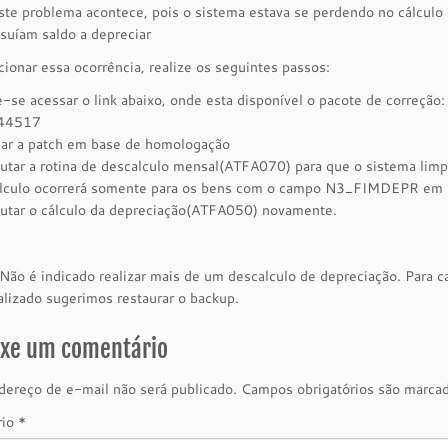
ste problema acontece, pois o sistema estava se perdendo no cálc
suíam saldo a depreciar
cionar essa ocorrência, realize os seguintes passos:
-se acessar o link abaixo, onde esta disponível o pacote de correção
44517
car a patch em base de homologação
utar a rotina de descalculo mensal(ATFA070) para que o sistema 
lculo ocorrerá somente para os bens com o campo N3_FIMDEPR em 
utar o cálculo da depreciação(ATFA050) novamente.
Não é indicado realizar mais de um descalculo de depreciação. Para ca
alizado sugerimos restaurar o backup.
ixe um comentário
ereço de e-mail não será publicado.
Campos obrigatórios são marc
rio
*