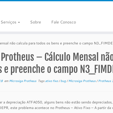
Serviços
Sobre
Fale Conosco
Mensal não calcula para todos os bens e preenche o campo N3_FIMD
Protheus – Cálculo Mensal não
s e preenche o campo N3_FIMD
18
em
Microsiga Protheus
Tags
ativo fixo
/
bug
/
Microsiga Protheus
/
Protheus
lar a depreciação ATFA050, alguns bens não estão sendo depreciados
PR, este problema acontece no Protheus – Ativo Fixo – A partir da 