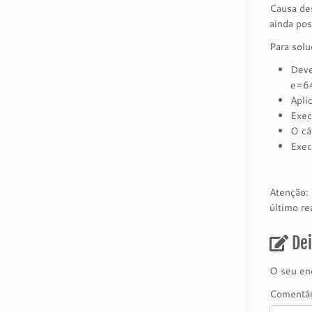
Causa de
ainda pos
Para solu
Deve
e=6
Apli
Exec
O cá
Exec
Atenção: 
último re
De
O seu end
Comentá