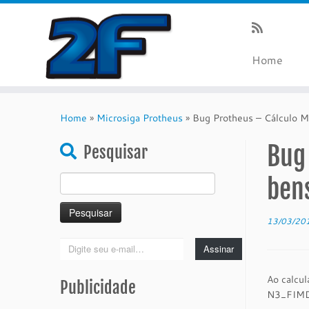
Home
Skip
to
Home
»
Microsiga Protheus
»
Bug Protheus – Cálculo 
content
Bug 
Pesquisar
Pesquisar
ben
por:
13/03/20
Digite
Assinar
seu
e-
Ao calcu
Publicidade
mail…
N3_FIMDE