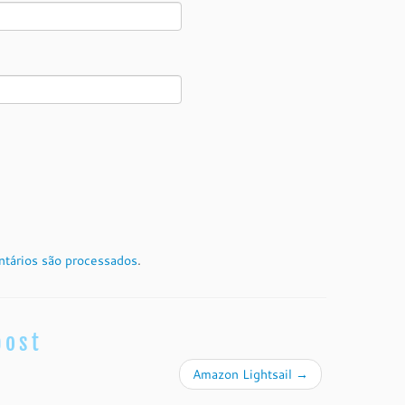
tários são processados
.
post
Amazon Lightsail
→