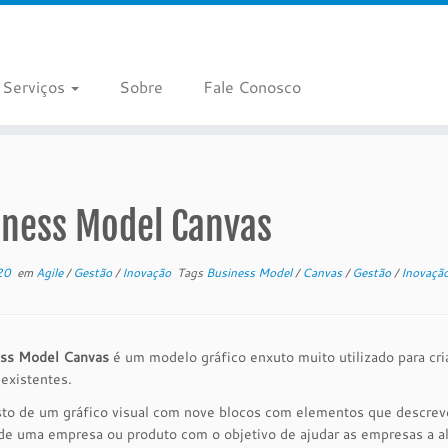
Serviços
Sobre
Fale Conosco
iness Model Canvas
20
em
Agile
/
Gestão
/
Inovação
Tags
Business Model
/
Canvas
/
Gestão
/
Inovaçã
ss Model Canvas
é um modelo gráfico enxuto muito utilizado para c
existentes.
o de um gráfico visual com nove blocos com elementos que descrevem 
de uma empresa ou produto com o objetivo de ajudar as empresas a ali