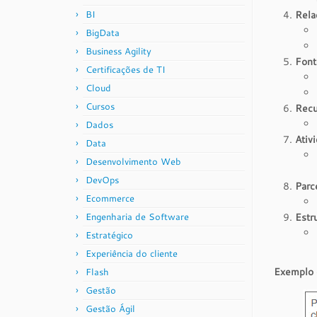
BI
Rela
BigData
Business Agility
Font
Certificações de TI
Cloud
Cursos
Recu
Dados
Ativ
Data
Desenvolvimento Web
DevOps
Parc
Ecommerce
Engenharia de Software
Estr
Estratégico
Experiência do cliente
Exemplo 
Flash
Gestão
Gestão Ágil