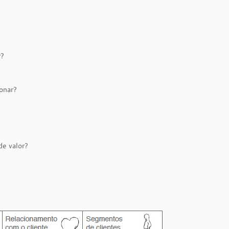
r?
onar?
de valor?