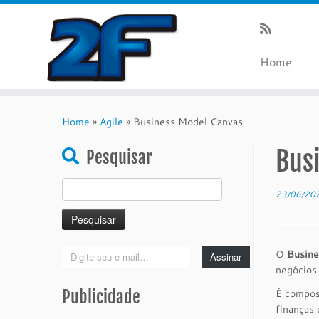
Home
Skip
to
Home
»
Agile
»
Business Model Canvas
content
Bus
Pesquisar
Pesquisar
23/06/20
por:
Digite
O
Busine
Assinar
seu
negócios 
e-
Publicidade
É compost
mail…
finanças 