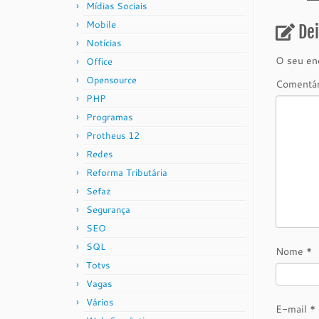
Mídias Sociais
Mobile
De
Notícias
O seu end
Office
Opensource
Comentá
PHP
Programas
Protheus 12
Redes
Reforma Tributária
Sefaz
Segurança
SEO
SQL
Nome
*
Totvs
Vagas
Vários
E-mail
*