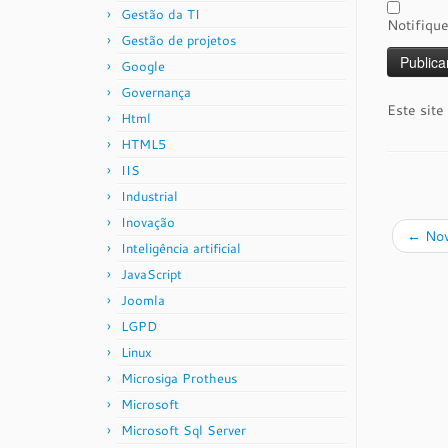
Gestão da TI
Notifiqu
Gestão de projetos
Google
Governança
Este site
Html
HTML5
IIS
Industrial
Inovação
←
Nov
Inteligência artificial
JavaScript
Joomla
LGPD
Linux
Microsiga Protheus
Microsoft
Microsoft Sql Server