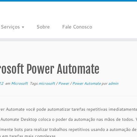
Serviços
Sobre
Fale Conosco
rosoft Power Automate
22
em
Microsoft
Tags
microsoft
/
Power
/
Power Automate
por
admin
r Automate você pode automatizar tarefas repetitivas imediatamente
Automate Desktop coloca o poder da automação nas mãos de todos. 
ilmente bots para realizar trabalhos repetitivos usando a automação 
e em tarefas mais complexas.