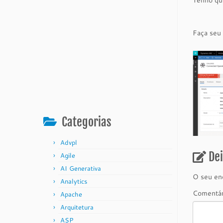
Tenho qu
Faça seu
Categorias
Advpl
De
Agile
AI Generativa
O seu end
Analytics
Comentá
Apache
Arquitetura
ASP