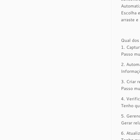
Automatiz
Escolha e
arraste e
Qual dos 
1. Captur
Passo mui
2. Automa
Informaç
3. Criar r
Passo mu
4. Verifi
Tenho que
5. Gerenc
Gerar rel
6. Atuali