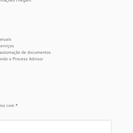
ormações chegam.
anuais
serviços
e automação de documentos
ando o Process Advisor
ados com
*