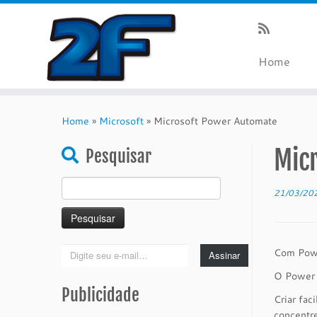
Home
Skip
to
Home
»
Microsoft
»
Microsoft Power Automate
content
Mic
Pesquisar
Pesquisar
21/03/20
por:
Digite
Com Powe
Assinar
seu
O Power 
e-
Publicidade
mail…
Criar fac
concentr