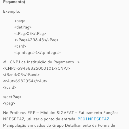
Pagamento)
Exemplo:
<pag>
<detPag>
<tPag>03</tPag>
<vPag>4298.43</vPag>
<card>
<tpIntegra>1</tpIntegra>
<!– CNPJ da Instituição de Pagamento –>
<CNPJ>59438325000101</CNPJ>
<tBand>03</tBand>
<cAut>6982354</cAut>
</card>
</detPag>
</pag>
No Protheus ERP – Módulo: SIGAFAT – Faturamento Função:
NFESEFAZ, utilizar o ponto de entrada
PE01NFESEFAZ
–
Manipulação em dados do Grupo Detalhamento da Forma de