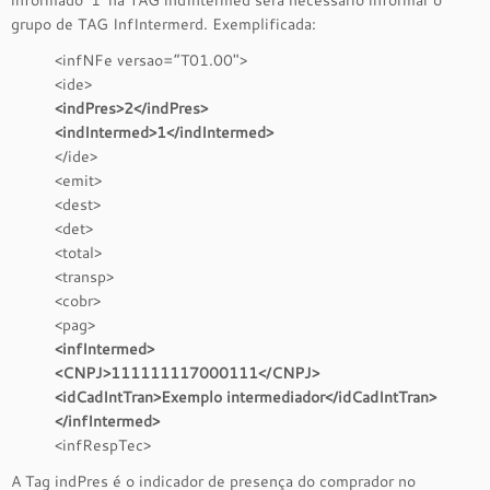
informado ‘1’ na TAG indIntermed será necessário informar o
grupo de TAG InfIntermerd. Exemplificada:
<infNFe versao=”T01.00″>
<ide>
<indPres>2</indPres>
<indIntermed>1</indIntermed>
</ide>
<emit>
<dest>
<det>
<total>
<transp>
<cobr>
<pag>
<infIntermed>
<CNPJ>111111117000111</CNPJ>
<idCadIntTran>Exemplo intermediador</idCadIntTran>
</infIntermed>
<infRespTec>
A Tag indPres é o indicador de presença do comprador no