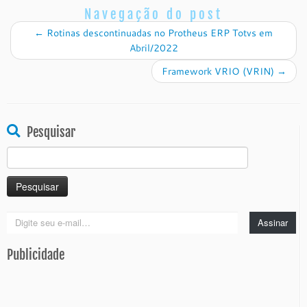
Navegação do post
←
Rotinas descontinuadas no Protheus ERP Totvs em
Abril/2022
Framework VRIO (VRIN)
→
Pesquisar
Pesquisar
por:
Digite
Assinar
seu
e-
Publicidade
mail…