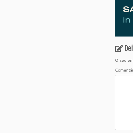
De
O seu end
Comentá