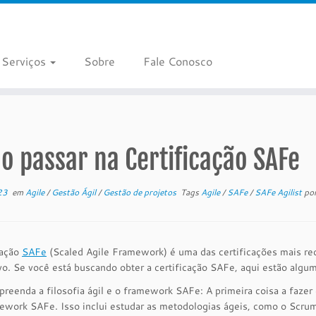
Serviços
Sobre
Fale Conosco
 passar na Certificação SAFe
23
em
Agile
/
Gestão Ágil
/
Gestão de projetos
Tags
Agile
/
SAFe
/
SAFe Agilist
po
cação
SAFe
(Scaled Agile Framework) é uma das certificações mais rec
vo. Se você está buscando obter a certificação SAFe, aqui estão algum
reenda a filosofia ágil e o framework SAFe: A primeira coisa a fazer 
ework SAFe. Isso inclui estudar as metodologias ágeis, como o Scr