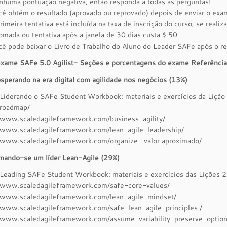
huma pontuação negativa, então responda a todas as perguntas!
ê obtém o resultado (aprovado ou reprovado) depois de enviar o exa
rimeira tentativa está incluída na taxa de inscrição do curso, se reali
omada ou tentativa após a janela de 30 dias custa $ 50
ê pode baixar o Livro de Trabalho do Aluno do Leader SAFe após o re
exame SAFe 5.0 Agilist- Seções e porcentagens do exame Referênci
sperando na era digital com agilidade nos negócios (13%)
Liderando o SAFe Student Workbook: materiais e exercícios da Liç
roadmap/
www.scaledagileframework.com/business-agility/
www.scaledagileframework.com/lean-agile-leadership/
www.scaledagileframework.com/organize -valor aproximado/
nando-se um líder Lean-Agile (29%)
Leading SAFe Student Workbook: materiais e exercícios das Lições 2
www.scaledagileframework.com/safe-core-values/
www.scaledagileframework.com/lean-agile-mindset/
www.scaledagileframework.com/safe-lean-agile-principles /
www.scaledagileframework.com/assume-variability-preserve-option