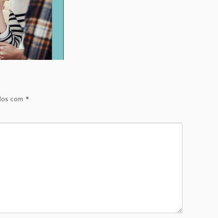
ados com
*