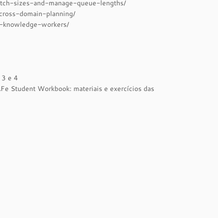
atch-sizes-and-manage-queue-lengths/
cross-domain-planning/
f-knowledge-workers/
 3 e 4
Fe Student Workbook: materiais e exercícios das