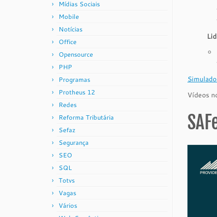
Mídias Sociais
Mobile
Notícias
Lid
Office
Opensource
PHP
Simulados
Programas
Protheus 12
Vídeos no
Redes
SAFe
Reforma Tributária
Sefaz
Segurança
SEO
SQL
Totvs
Vagas
Vários