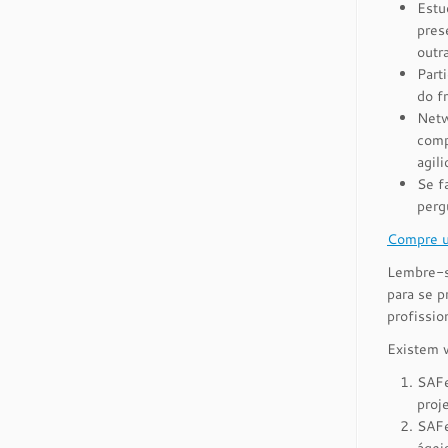
Estu
pres
outr
Part
do f
Netw
comp
agil
Se f
perg
Compre u
Lembre-se
para se p
profissio
Existem v
SAFe
proj
SAFe