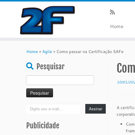
Home
Skip
to
Home
»
Agile
»
Como passar na Certificação SAFe
content
Como
Pesquisar
Pesquisar
10/01/20
por:
Digite
A certifi
Assinar
seu
corporati
e-
Publicidade
Comp
mail…
fram