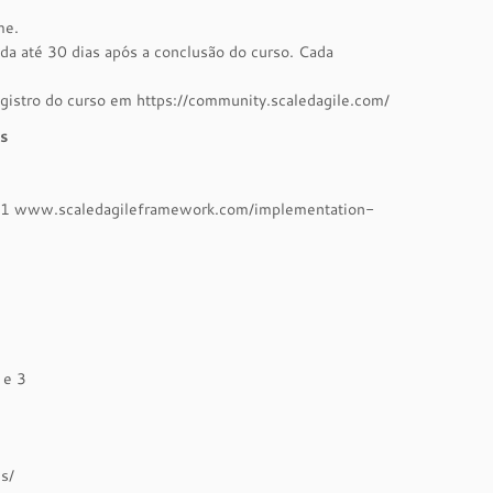
me.
zada até 30 dias após a conclusão do curso. Cada
gistro do curso em https://community.scaledagile.com/
as
ão 1 www.scaledagileframework.com/implementation-
 e 3
s/