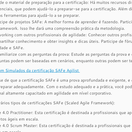
de o material de preparação para a certificação: Há muitos recursos di
enciais, que podem ajudá-lo a preparar-se para a certificação. Além d
as ferramentas para ajudá-lo a se preparar.
icipe de projetos SAFe: A melhor forma de aprender é fazendo. Partici
ramework. Isso lhe dará uma compreensão prática da metodologia.
orking com outros profissionais de agilidade: Conhecer outros profis
artilhar conhecimento e obter insights e dicas úteis. Participe de f
idade e SAFe.
amiliarize com as perguntas da prova: Estude as perguntas da prova e
untas podem ser baseadas em cenários, enquanto outras podem ser te
m Simulados da certificação SAFe Agilist
 de que a certificação SAFe é uma prova aprofundada e exigente, e 
reparar adequadamente. Com o estudo adequado e a prática, você pod
nal altamente capacitado em agilidade em nível corporativo.
ários tipos de certificações SAFe (Scaled Agile Framework):
 4.0 Practitioner: Esta certificação é destinada a profissionais que 
etos ágeis em escala.
 4.0 Scrum Master: Esta certificação é destinada a profissionais qu