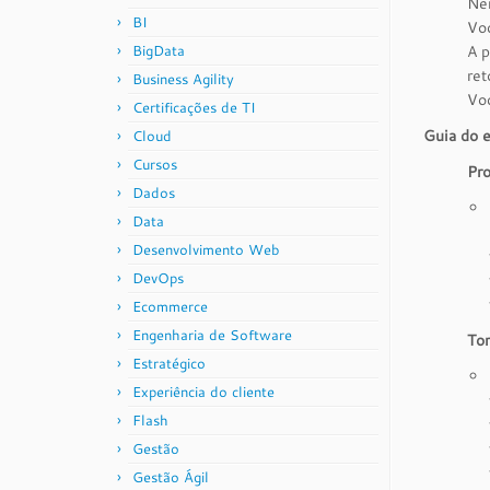
Nen
BI
Voc
BigData
A p
ret
Business Agility
Voc
Certificações de TI
Guia do 
Cloud
Cursos
Pro
Dados
Data
Desenvolvimento Web
DevOps
Ecommerce
Engenharia de Software
Tor
Estratégico
Experiência do cliente
Flash
Gestão
Gestão Ágil