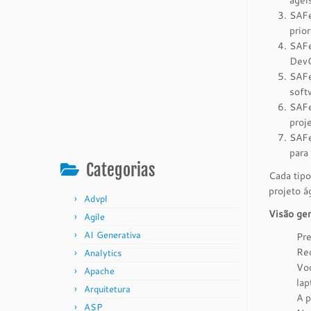
ágei
SAFe
prio
SAFe
DevO
SAFe
soft
SAFe
proj
SAFe
para
Categorias
Cada tipo
projeto á
Advpl
Visão ger
Agile
AI Generativa
Pre
Req
Analytics
Voc
Apache
lap
Arquitetura
A p
ASP