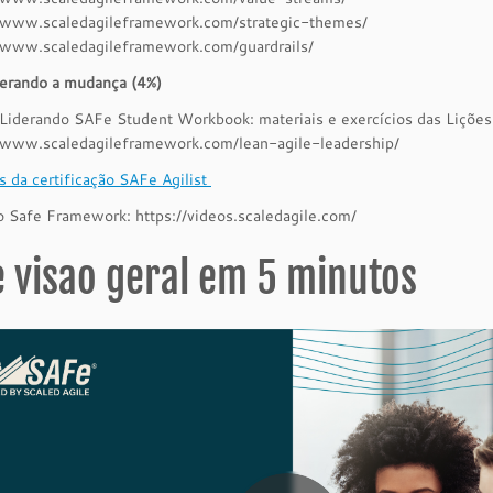
www.scaledagileframework.com/strategic-themes/
www.scaledagileframework.com/guardrails/
erando a mudança (4%)
Liderando SAFe Student Workbook: materiais e exercícios das Lições
www.scaledagileframework.com/lean-agile-leadership/
 da certificação SAFe Agilist
 Safe Framework: https://videos.scaledagile.com/
 visao geral em 5 minutos