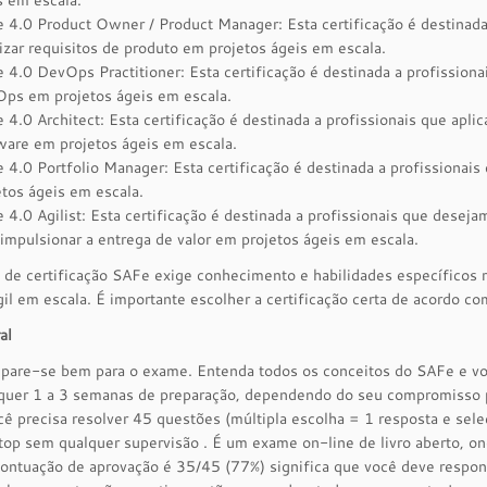
s em escala.
 4.0 Product Owner / Product Manager: Esta certificação é destinada 
rizar requisitos de produto em projetos ágeis em escala.
 4.0 DevOps Practitioner: Esta certificação é destinada a profission
ps em projetos ágeis em escala.
 4.0 Architect: Esta certificação é destinada a profissionais que apl
ware em projetos ágeis em escala.
 4.0 Portfolio Manager: Esta certificação é destinada a profissionais
etos ágeis em escala.
 4.0 Agilist: Esta certificação é destinada a profissionais que dese
 impulsionar a entrega de valor em projetos ágeis em escala.
 de certificação SAFe exige conhecimento e habilidades específicos
gil em escala. É importante escolher a certificação certa de acordo co
al
pare-se bem para o exame. Entenda todos os conceitos do SAFe e v
uer 1 a 3 semanas de preparação, dependendo do seu compromisso p
ê precisa resolver 45 questões (múltipla escolha = 1 resposta e sel
top sem qualquer supervisão . É um exame on-line de livro aberto, on
ontuação de aprovação é 35/45 (77%) significa que você deve respo