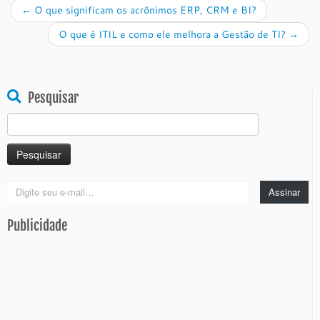
←
O que significam os acrônimos ERP, CRM e BI?
O que é ITIL e como ele melhora a Gestão de TI?
→
Pesquisar
Pesquisar
por:
Digite
Assinar
seu
e-
Publicidade
mail…