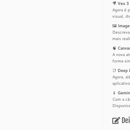
🎥
Veo 3 
Agora é p
visual, d
🖼️
Imagen
Descreva 
mais real
🧠
Canvas
A nova at
forma sim
📑
Deep R
Agora, al
aplicativ
📱
Gemini
Com a câm
Disponív
De