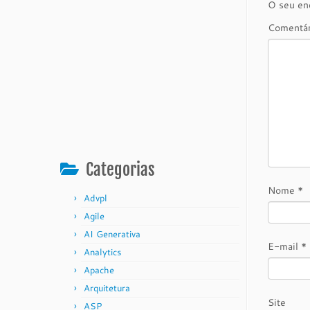
O seu end
Comentá
Categorias
Nome
*
Advpl
Agile
AI Generativa
E-mail
*
Analytics
Apache
Arquitetura
Site
ASP