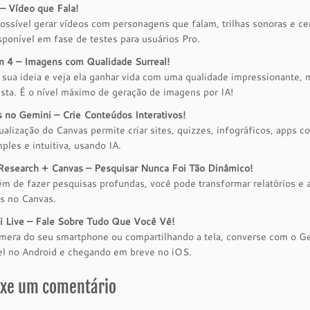
– Vídeo que Fala!
ossível gerar vídeos com personagens que falam, trilhas sonoras e ce
isponível em fase de testes para usuários Pro.
 4 – Imagens com Qualidade Surreal!
sua ideia e veja ela ganhar vida com uma qualidade impressionante, m
ista. É o nível máximo de geração de imagens por IA!
 no Gemini – Crie Conteúdos Interativos!
ualização do Canvas permite criar sites, quizzes, infográficos, apps 
ples e intuitiva, usando IA.
esearch + Canvas – Pesquisar Nunca Foi Tão Dinâmico!
ém de fazer pesquisas profundas, você pode transformar relatórios e 
os no Canvas.
 Live – Fale Sobre Tudo Que Você Vê!
era do seu smartphone ou compartilhando a tela, converse com o Gem
el no Android e chegando em breve no iOS.
ixe um comentário