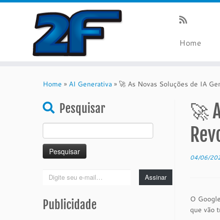
Home
Skip
to
Home
»
AI Generativa
»
🚀 As Novas Soluções de IA Ge
content
🚀 A
Pesquisar
Pesquisar
Rev
por:
04/06/20
Digite
Assinar
seu
e-
O Google 
Publicidade
mail…
que vão t