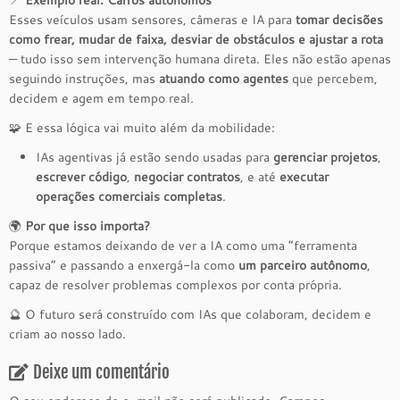
📍
Exemplo real: Carros autônomos
Esses veículos usam sensores, câmeras e IA para
tomar decisões
como frear, mudar de faixa, desviar de obstáculos e ajustar a rota
— tudo isso sem intervenção humana direta. Eles não estão apenas
seguindo instruções, mas
atuando como agentes
que percebem,
decidem e agem em tempo real.
🧩 E essa lógica vai muito além da mobilidade:
IAs agentivas já estão sendo usadas para
gerenciar projetos
,
escrever código
,
negociar contratos
, e até
executar
operações comerciais completas
.
🌍
Por que isso importa?
Porque estamos deixando de ver a IA como uma “ferramenta
passiva” e passando a enxergá-la como
um parceiro autônomo
,
capaz de resolver problemas complexos por conta própria.
🔮 O futuro será construído com IAs que colaboram, decidem e
criam ao nosso lado.
Deixe um comentário