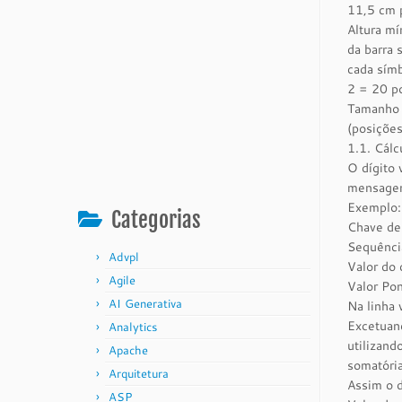
11,5 cm p
Altura mí
da barra 
cada sím
2 = 20 p
Tamanho 
(posiçõe
1.1. Cál
O dígito 
mensagem 
Exemplo:
Categorias
Chave de
Sequênci
Advpl
Valor do
Agile
Valor Po
AI Generativa
Na linha 
Excetuand
Analytics
utilizand
Apache
somatória
Arquitetura
Assim o d
ASP