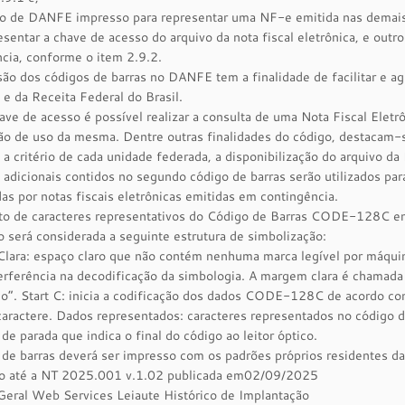
so de DANFE impresso para representar uma NF-e emitida nas demais 
esentar a chave de acesso do arquivo da nota fiscal eletrônica, e out
cia, conforme o item 2.9.2.
ão dos códigos de barras no DANFE tem a finalidade de facilitar e agi
 e da Receita Federal do Brasil.
ve de acesso é possível realizar a consulta de uma Nota Fiscal Eletrô
ão de uso da mesma. Dentre outras finalidades do código, destacam-s
, a critério de cada unidade federada, a disponibilização do arquivo d
adicionais contidos no segundo código de barras serão utilizados para 
as por notas fiscais eletrônicas emitidas em contingência.
to de caracteres representativos do Código de Barras CODE-128C en
 será considerada a seguinte estrutura de simbolização:
ara: espaço claro que não contém nenhuma marca legível por máquina,
terferência na decodificação da simbologia. A margem clara é chamada
io”. Start C: inicia a codificação dos dados CODE-128C de acordo co
ractere. Dados representados: caracteres representados no código de 
 de parada que indica o final do código ao leitor óptico.
de barras deverá ser impresso com os padrões próprios residentes da
do até a NT 2025.001 v.1.02 publicada em02/09/2025
Geral Web Services Leiaute Histórico de Implantação