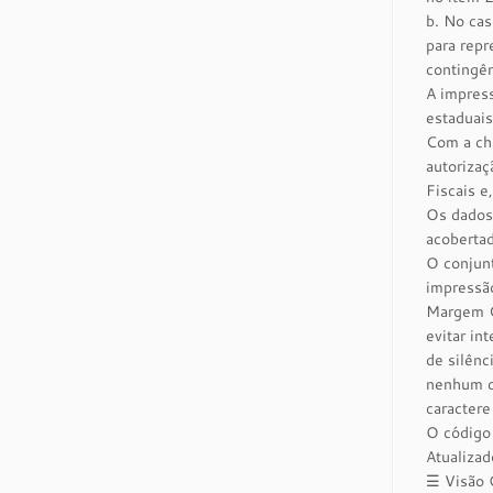
b. No ca
para repr
contingên
A impress
estaduais
Com a cha
autorizaç
Fiscais e
Os dados 
acobertad
O conjun
impressão
Margem Cl
evitar in
de silênc
nenhum ca
caractere
O código 
Atualiza
☰ Visão 