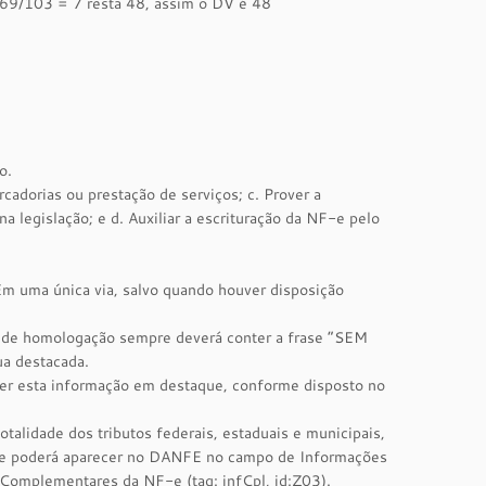
9/103 = 7 resta 48, assim o DV é 48
o.
cadorias ou prestação de serviços; c. Prover a
 legislação; e d. Auxiliar a escrituração da NF-e pelo
 Em uma única via, salvo quando houver disposição
 de homologação sempre deverá conter a frase “SEM
a destacada.
er esta informação em destaque, conforme disposto no
talidade dos tributos federais, estaduais e municipais,
ente poderá aparecer no DANFE no campo de Informações
 Complementares da NF-e (tag: infCpl, id:Z03).