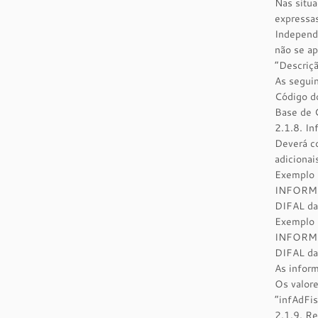
Nas situa
expressas
Independe
não se ap
“Descriçã
As seguin
Código do
Base de C
2.1.8. I
Deverá co
adicionai
Exemplo 1
INFORMAÇ
DIFAL da
Exemplo 2
INFORMAÇ
DIFAL da
As infor
Os valor
“infAdFis
2.1.9. Re