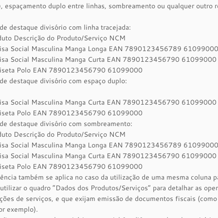
), espaçamento duplo entre linhas, sombreamento ou qualquer outro 
e destaque divisório com linha tracejada:
duto Descrição do Produto/Serviço NCM
isa Social Masculina Manga Longa EAN 7890123456789 6109900
isa Social Masculina Manga Curta EAN 7890123456790 61099000
iseta Polo EAN 7890123456790 61099000
de destaque divisório com espaço duplo:
isa Social Masculina Manga Curta EAN 7890123456790 61099000
iseta Polo EAN 7890123456790 61099000
de destaque divisório com sombreamento:
duto Descrição do Produto/Serviço NCM
isa Social Masculina Manga Longa EAN 7890123456789 6109900
isa Social Masculina Manga Curta EAN 7890123456790 61099000
iseta Polo EAN 7890123456790 61099000
ência também se aplica no caso da utilização de uma mesma coluna p
tilizar o quadro “Dados dos Produtos/Serviços” para detalhar as ope
ções de serviços, e que exijam emissão de documentos fiscais (como 
por exemplo).