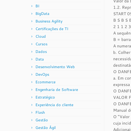
Valor da
BI
1.2. Rep
BigData
START 0
B S B S 
Business Agility
2 1 1 2 3
Certificações de TI
A sequênc
Cloud
B = barra
Cursos
A numeraç
Dados
b. Colher
necessida
Data
destinat
Desenvolvimento Web
O DANFE 
DevOps
a. Em con
Ecommerce
expressa 
Engenharia de Software
O DANFE 
Estratégico
VALOR FI
O DANFE 
Experiência do cliente
Manual d
Flash
O “Valor 
Gestão
cuja inc
Gestão Ágil
Adicionai