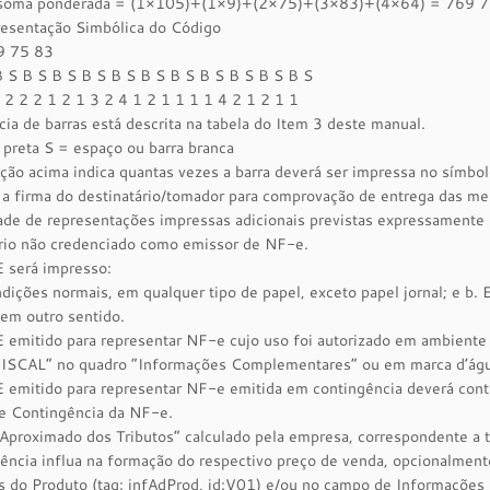
 soma ponderada = (1×105)+(1×9)+(2×75)+(3×83)+(4×64) = 769 76
resentação Simbólica do Código
9 75 83
B S B S B S B S B S B S B S B S B S B S B S
 2 2 2 1 2 1 3 2 4 1 2 1 1 1 1 4 2 1 2 1 1
ia de barras está descrita na tabela do Item 3 deste manual.
 preta S = espaço ou barra branca
ão acima indica quantas vezes a barra deverá ser impressa no símbol
 a firma do destinatário/tomador para comprovação de entrega das mer
de de representações impressas adicionais previstas expressamente na
ário não credenciado como emissor de NF-e.
será impresso:
dições normais, em qualquer tipo de papel, exceto papel jornal; e b.
em outro sentido.
emitido para representar NF-e cujo uso foi autorizado em ambiente
SCAL” no quadro “Informações Complementares” ou em marca d’águ
emitido para representar NF-e emitida em contingência deverá cont
e Contingência da NF-e.
Aproximado dos Tributos” calculado pela empresa, correspondente a to
idência influa na formação do respectivo preço de venda, opcionalm
s do Produto (tag: infAdProd, id:V01) e/ou no campo de Informações