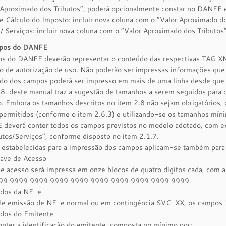
 Aproximado dos Tributos”, poderá opcionalmente constar no DANFE 
 Cálculo do Imposto: incluir nova coluna com o “Valor Aproximado do
/ Serviços: incluir nova coluna com o “Valor Aproximado dos Tributos” 
mpos do DANFE
s do DANFE deverão representar o conteúdo das respectivas TAG 
ão de autorização de uso. Não poderão ser impressas informações qu
o dos campos poderá ser impresso em mais de uma linha desde que a l
8. deste manual traz a sugestão de tamanhos a serem seguidos para c
ão. Embora os tamanhos descritos no item 2.8 não sejam obrigatório
ermitidos (conforme o item 2.6.3) e utilizando-se os tamanhos míni
deverá conter todos os campos previstos no modelo adotado, com ex
tos/Serviços”, conforme disposto no item 2.1.7.
s estabelecidas para a impressão dos campos aplicam-se também para
have de Acesso
e acesso será impressa em onze blocos de quatro dígitos cada, com a
99 9999 9999 9999 9999 9999 9999 9999 9999 9999
ados da NF-e
de emissão de NF-e normal ou em contingência SVC-XX, os campos 1 
ados do Emitente
nter a identificação do emitente, composta no mínimo por: