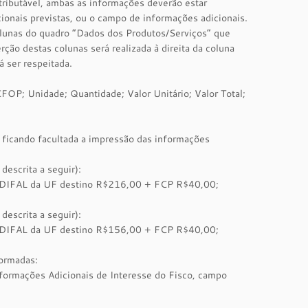
 tributável, ambas as informações deverão estar
ionais previstas, ou o campo de informações adicionais.
olunas do quadro “Dados dos Produtos/Serviços” que
rção destas colunas será realizada à direita da coluna
 ser respeitada.
OP; Unidade; Quantidade; Valor Unitário; Valor Total;
 ficando facultada a impressão das informações
escrita a seguir):
IFAL da UF destino R$216,00 + FCP R$40,00;
escrita a seguir):
IFAL da UF destino R$156,00 + FCP R$40,00;
ormadas:
ormações Adicionais de Interesse do Fisco, campo