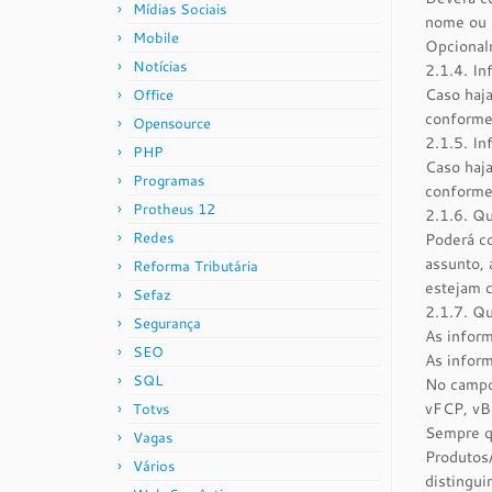
Mídias Sociais
nome ou r
Mobile
Opcionalm
Notícias
2.1.4. In
Caso haja
Office
conforme
Opensource
2.1.5. I
PHP
Caso haja
Programas
conforme
Protheus 12
2.1.6. Qu
Redes
Poderá co
assunto,
Reforma Tributária
estejam c
Sefaz
2.1.7. Q
Segurança
As inform
SEO
As infor
SQL
No campo
vFCP, vB
Totvs
Sempre q
Vagas
Produtos/
Vários
distingui