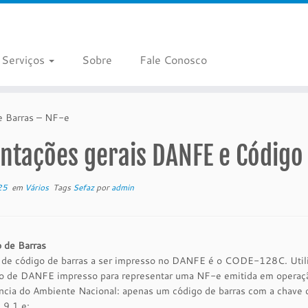
Serviços
Sobre
Fale Conosco
e Barras – NF-e
ntações gerais DANFE e Código
25
em
Vários
Tags
Sefaz
por
admin
 de Barras
 de código de barras a ser impresso no DANFE é o CODE-128C. Utiliz
so de DANFE impresso para representar uma NF-e emitida em operaçã
cia do Ambiente Nacional: apenas um código de barras com a chave de 
.9.1 e;