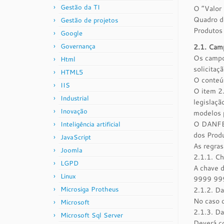
Gestão da TI
O “Valor
Quadro de
Gestão de projetos
Produtos 
Google
Governança
2.1. Ca
Os campo
Html
solicitaç
HTML5
O conteúd
IIS
O item 2.
Industrial
legislaç
Inovação
modelos p
O DANFE 
Inteligência artificial
dos Produ
JavaScript
As regra
Joomla
2.1.1. C
LGPD
A chave d
Linux
9999 99
Microsiga Protheus
2.1.2. D
No caso 
Microsoft
2.1.3. D
Microsoft Sql Server
Deverá co