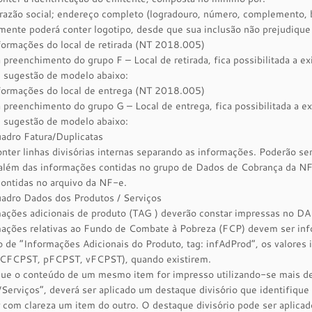
azão social; endereço completo (logradouro, número, complemento, ba
ente poderá conter logotipo, desde que sua inclusão não prejudique 
formações do local de retirada (NT 2018.005)
 preenchimento do grupo F – Local de retirada, fica possibilitada a 
 sugestão de modelo abaixo:
nformações do local de entrega (NT 2018.005)
 preenchimento do grupo G – Local de entrega, fica possibilitada a 
 sugestão de modelo abaixo:
adro Fatura/Duplicatas
nter linhas divisórias internas separando as informações. Poderão ser
 além das informações contidas no grupo de Dados de Cobrança da N
ontidas no arquivo da NF-e.
uadro Dados dos Produtos / Serviços
ações adicionais de produto (TAG ) deverão constar impressas no DA
mações relativas ao Fundo de Combate à Pobreza (FCP) devem ser inf
 de “Informações Adicionais do Produto, tag: infAdProd”, os valore
CFCPST, pFCPST, vFCPST), quando existirem.
ue o conteúdo de um mesmo item for impresso utilizando-se mais de
Serviços”, deverá ser aplicado um destaque divisório que identifique q
r com clareza um item do outro. O destaque divisório pode ser aplicad