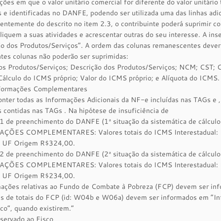
ções em que o valor unitário comercial for diferente do valor unitário
 e identificadas no DANFE, podendo ser utilizada uma das linhas adic
ntemente do descrito no item 2.3, o contribuinte poderá suprimir c
liquem a suas atividades e acrescentar outras do seu interesse. A inse
o dos Produtos/Serviços”. A ordem das colunas remanescentes deverá
tes colunas não poderão ser suprimidas:
s Produtos/Serviços; Descrição dos Produtos/Serviços; NCM; CST; CF
álculo do ICMS próprio; Valor do ICMS próprio; e Alíquota do ICMS.
nformações Complementares
nter todas as Informações Adicionais da NF-e incluídas nas TAGs e ,
s contidas nas TAGs . Na hipótese de insuficiência de
 de preenchimento do DANFE (1ª situação da sistemática de cálculo d
ÕES COMPLEMENTARES: Valores totais do ICMS Interestadual: D
 UF Origem R$324,00.
 de preenchimento do DANFE (2ª situação da sistemática de cálculo d
ÕES COMPLEMENTARES: Valores totais do ICMS Interestadual: D
 UF Origem R$234,00.
mações relativas ao Fundo de Combate à Pobreza (FCP) devem ser inf
es de totais do FCP (id: W04b e W06a) devem ser informados em “Inf
co”, quando existirem.”
servado ao Fisco