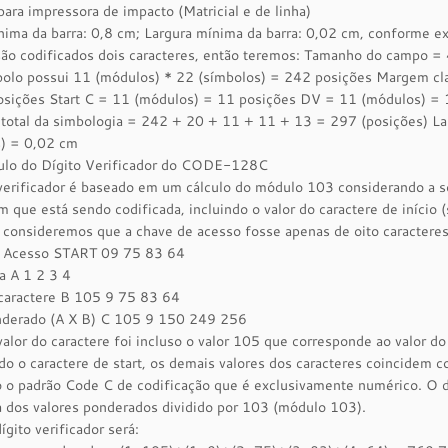
ara impressora de impacto (Matricial e de linha)
nima da barra: 0,8 cm; Largura mínima da barra: 0,02 cm, conforme e
são codificados dois caracteres, então teremos: Tamanho do campo = 
bolo possui 11 (módulos) * 22 (símbolos) = 242 posições Margem cl
osições Start C = 11 (módulos) = 11 posições DV = 11 (módulos) = 
total da simbologia = 242 + 20 + 11 + 11 + 13 = 297 (posições) La
s) = 0,02 cm
culo do Dígito Verificador do CODE-128C
verificador é baseado em um cálculo do módulo 103 considerando a s
que está sendo codificada, incluindo o valor do caractere de início (s
 consideremos que a chave de acesso fosse apenas de oito caracter
 Acesso START 09 75 83 64
a A 1 2 3 4
 caractere B 105 9 75 83 64
nderado (A X B) C 105 9 150 249 256
valor do caractere foi incluso o valor 105 que corresponde ao valor do 
o o caractere de start, os demais valores dos caracteres coincidem 
o o padrão Code C de codificação que é exclusivamente numérico. O díg
 dos valores ponderados dividido por 103 (módulo 103).
ígito verificador será: