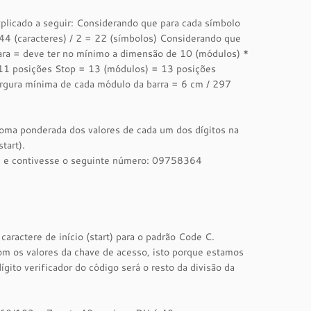
xplicado a seguir: Considerando que para cada símbolo
44 (caracteres) / 2 = 22 (símbolos) Considerando que
ara = deve ter no mínimo a dimensão de 10 (módulos) *
11 posições Stop = 13 (módulos) = 13 posições
rgura mínima de cada módulo da barra = 6 cm / 297
oma ponderada dos valores de cada um dos dígitos na
tart).
es e contivesse o seguinte número: 09758364
caractere de início (start) para o padrão Code C.
com os valores da chave de acesso, isto porque estamos
ito verificador do código será o resto da divisão da