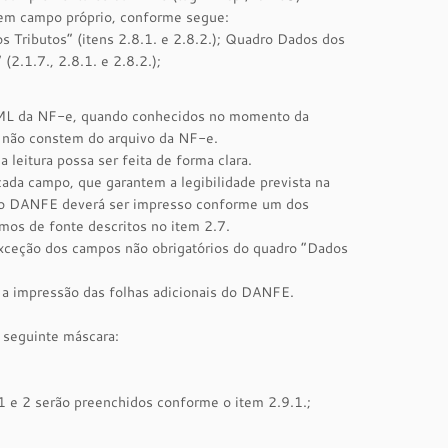
em campo próprio, conforme segue:
s Tributos” (itens 2.8.1. e 2.8.2.); Quadro Dados dos
(2.1.7., 2.8.1. e 2.8.2.);
XML da NF-e, quando conhecidos no momento da
e não constem do arquivo da NF-e.
eitura possa ser feita de forma clara.
ada campo, que garantem a legibilidade prevista na
s, o DANFE deverá ser impresso conforme um dos
mos de fonte descritos no item 2.7.
ceção dos campos não obrigatórios do quadro “Dados
 a impressão das folhas adicionais do DANFE.
 seguinte máscara:
e 2 serão preenchidos conforme o item 2.9.1.;