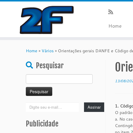
Home
Skip
to
Home
»
Vários
»
Orientações gerais DANFE e Código d
content
Orie
Pesquisar
Pesquisar
13/08/20
por:
Digite
1. Código
Assinar
seu
O padrão
e-
a. No ca
Publicidade
mail…
Contingên
no item 2