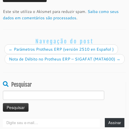
Este site utiliza o Akismet para reduzir spam.
Saiba como seus
dados em comentários são processados
.
Navegação do post
←
Parámetros Protheus ERP (versión 2510 en Español )
Nota de Débito no Protheus ERP – SIGAFAT (MATA600)
→
Pesquisar
Pesquisar
por:
Digite
Assinar
seu