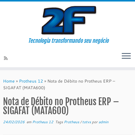
Tecnologia transformando seu negócio
Skip
to
Home
»
Protheus 12
»
Nota de Débito no Protheus ERP –
content
SIGAFAT (MATA600)
Nota de Débito no Protheus ERP –
SIGAFAT (MATA600)
24/02/2026
em
Protheus 12
Tags
Protheus
/
totvs
por
admin