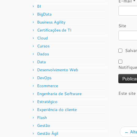
E-mail
*
BI
BigData
Business Agility
Site
Certificações de TI
Cloud
Cursos
Salva
Dados
Data
Notifiqu
Desenvolvimento Web
DevOps
Ecommerce
Este site
Engenharia de Software
Estratégico
Experiência do cliente
Flash
Gestão
←
Alt
Gestão Ágil