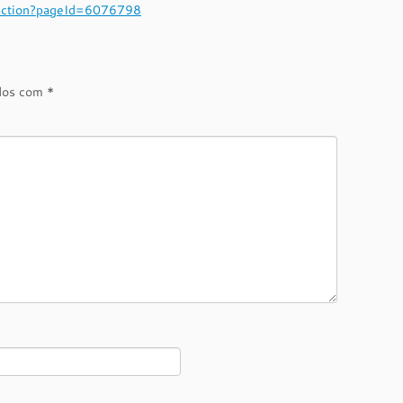
e.action?pageId=6076798
ados com
*