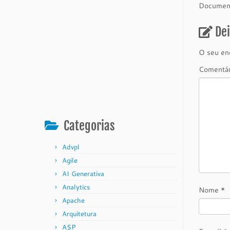
Document
De
O seu end
Comentá
Categorias
Advpl
Agile
AI Generativa
Analytics
Nome
*
Apache
Arquitetura
ASP