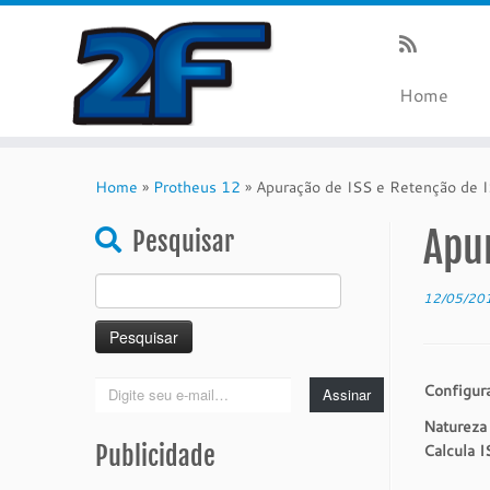
Home
Skip
to
Home
»
Protheus 12
»
Apuração de ISS e Retenção de I
content
Apur
Pesquisar
Pesquisar
12/05/20
por:
Digite
Configura
Assinar
seu
Natureza
e-
Publicidade
Calcula 
mail…