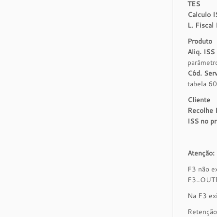
TES
Calculo 
L. Fiscal
Produto
Aliq
. ISS
parâmet
Cód. Ser
tabela 60
Cliente
Recolhe 
ISS no p
Atenção:
F3 não e
F3_OUTRI
Na F3 ex
Retenção