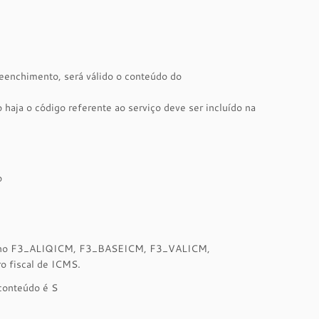
eenchimento, será válido o conteúdo do
 haja o código referente ao serviço deve ser incluído na
o
mado no F3_ALIQICM, F3_BASEICM, F3_VALICM,
o fiscal de ICMS.
conteúdo é S