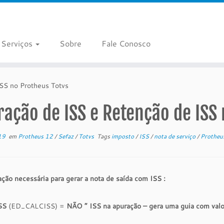
Serviços
Sobre
Fale Conosco
SS no Protheus Totvs
ação de ISS e Retenção de ISS 
19
em
Protheus 12
/
Sefaz
/
Totvs
Tags
imposto
/
ISS
/
nota de serviço
/
Prothe
ção necessária para gerar a nota de saída com ISS :
ISS
(ED_CALCISS) =
NÃO ” ISS na apuração – gera uma guia com valo