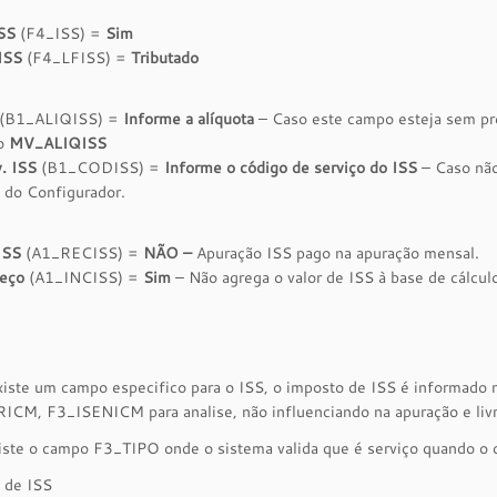
ISS
(F4_ISS) =
Sim
 ISS
(F4_LFISS) =
Tributado
(B1_ALIQISS) =
Informe a alíquota
– Caso este campo esteja sem pr
ro
MV_ALIQISS
v. ISS
(B1_CODISS) =
Informe o código de serviço do ISS
– Caso não
 do Configurador.
ISS
(A1_RECISS) =
NÃO –
Apuração ISS pago na apuração mensal.
reço
(A1_INCISS) =
Sim
– Não agrega o valor de ISS à base de cálcul
xiste um campo especifico para o ISS, o imposto de ISS é infor
CM, F3_ISENICM para analise, não influenciando na apuração e livr
iste o campo F3_TIPO onde o sistema valida que é serviço quando o 
 de ISS