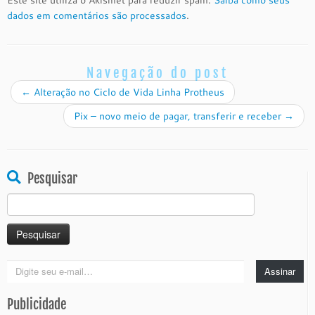
Este site utiliza o Akismet para reduzir spam.
Saiba como seus
dados em comentários são processados
.
Navegação do post
←
Alteração no Ciclo de Vida Linha Protheus
Pix – novo meio de pagar, transferir e receber
→
Pesquisar
Pesquisar
por:
Digite
Assinar
seu
e-
Publicidade
mail…