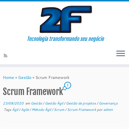
Tecnologia transformando seu negócio
Skip
to
Home
»
Gestão
»
Scrum Framework
content
1
Scrum Framework
23/08/2020
em
Gestão
/
Gestão Ágil
/
Gestão de projetos
/
Governança
Tags
Ágil
/
Agile
/
Método Ágil
/
Scrum
/
Scrum Framework
por
admin